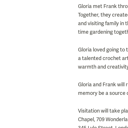
Gloria met Frank thro
Together, they created
and visiting family in 
time gardening togeth
Gloria loved going to 
a talented crochet arti
warmth and creativity
Gloria and Frank will 
memory be a source of
Visitation will take p
Chapel, 709 Wonderlan
345 Lyle Street, Lond