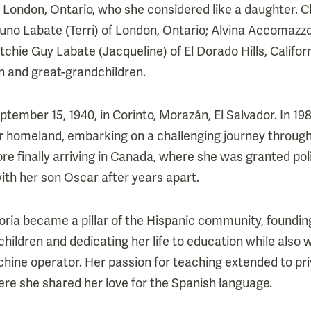
 London, Ontario, who she considered like a daughter. 
Bruno Labate (Terri) of London, Ontario; Alvina Accomazzo
tchie Guy Labate (Jacqueline) of El Dorado Hills, Califor
n and great-grandchildren.
ptember 15, 1940, in Corinto, Morazán, El Salvador. In 1
 her homeland, embarking on a challenging journey throu
re finally arriving in Canada, where she was granted poli
with her son Oscar after years apart.
loria became a pillar of the Hispanic community, founding
children and dedicating her life to education while also
chine operator. Her passion for teaching extended to pri
re she shared her love for the Spanish language.