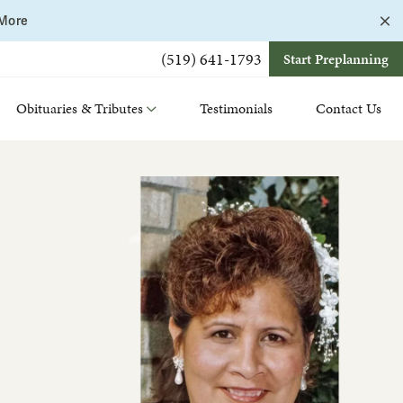
C
 More
a
b
(519) 641-1793
Start Preplanning
Obituaries & Tributes
Testimonials
Contact Us