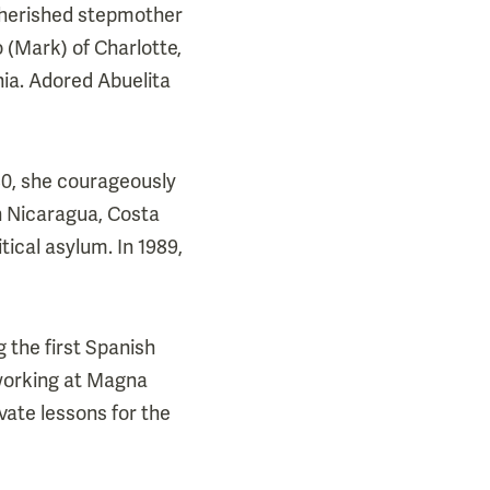
Cherished stepmother
 (Mark) of Charlotte,
nia. Adored Abuelita
980, she courageously
gh Nicaragua, Costa
tical asylum. In 1989,
 the first Spanish
 working at Magna
vate lessons for the