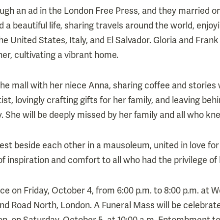
ugh an ad in the London Free Press, and they married o
 a beautiful life, sharing travels around the world, enjoy
the United States, Italy, and El Salvador. Gloria and Fran
er, cultivating a vibrant home.
the mall with her niece Anna, sharing coffee and stories
st, lovingly crafting gifts for her family, and leaving beh
. She will be deeply missed by her family and all who kn
rest beside each other in a mausoleum, united in love for
 inspiration and comfort to all who had the privilege of
lace on Friday, October 4, from 6:00 p.m. to 8:00 p.m. at
d Road North, London. A Funeral Mass will be celebrated
on, on Saturday, October 5, at 10:00 a.m. Entombment to 