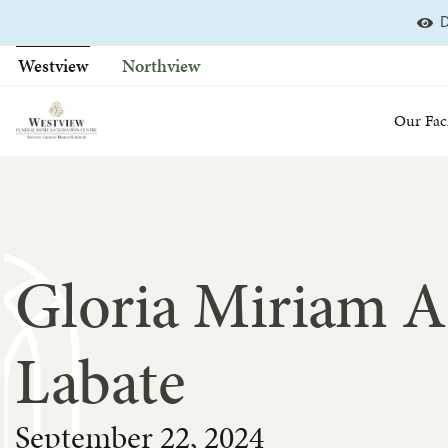
Skip
D
to
Westview
Northview
content
Our Faci
Gloria Miriam A
Labate
September 22, 2024