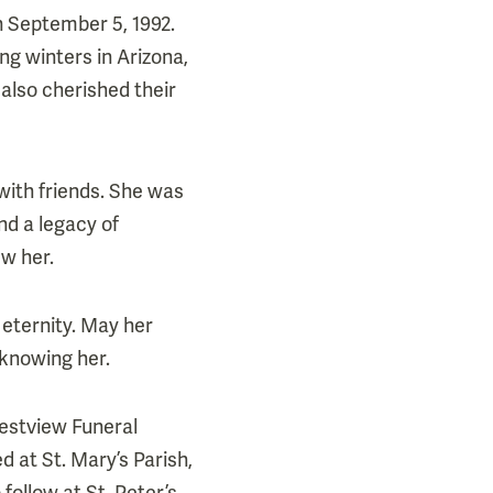
n September 5, 1992.
ing winters in Arizona,
k also cherished their
 with friends. She was
ind a legacy of
ew her.
 eternity. May her
 knowing her.
 Westview Funeral
 at St. Mary’s Parish,
follow at St. Peter’s